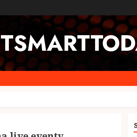
ETSMARTTOD
a live eventy