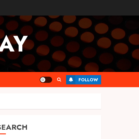
AY
FOLLOW
SEARCH