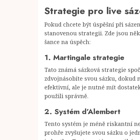
Strategie pro live sáz
Pokud chcete být úspěšní při sázení
stanovenou strategii. Zde jsou něk
šance na úspěch:
1.
Martingale strategie
Tato známá sázková strategie spoč
zdvojnásobíte svou sázku, dokud 
efektivní, ale je nutné mít dostate
použili správně.
2.
Systém d’Alembert
Tento systém je méně riskantní ne
prohře zvyšujete svou sázku o jedn