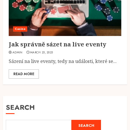
Casino
Jak správně sázet na live eventy
ADMIN
MARCH 25, 2025
Sázení na live eventy, tedy na události, které se...
READ MORE
SEARCH
SEARCH